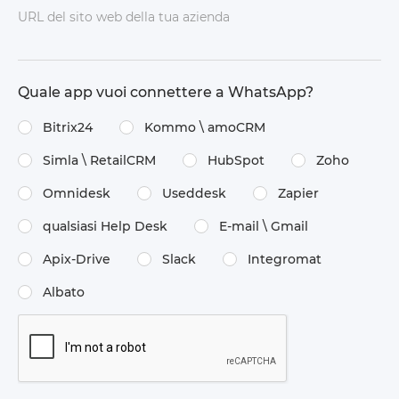
URL del sito web della tua azienda
Quale app vuoi connettere a WhatsApp?
Bitrix24
Kommo \​ amoCRM
Simla \​ RetailCRM
HubSpot
Zoho
Omnidesk
Useddesk
Zapier
qualsiasi Help Desk
E-mail \​ Gmail
Apix-Drive
Slack
Integromat
Albato