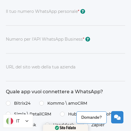
Il tuo numero WhatsApp personale
*
?
Numero per l'API WhatsApp Business
*
?
URL del sito web della tua azienda
Quale app vuoi connettere a WhatsApp?
Bitrix24
Kommo \​ amoCRM
Simla \​ RetailCRM
HubSpot
Zoho
Domande?
IT
Omnidesk
Useddesk
Zapier
Sito Fidato