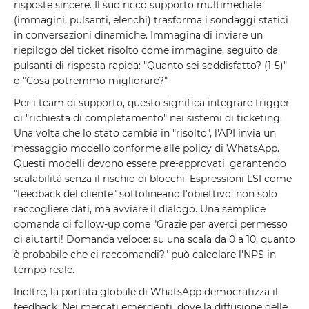
risposte sincere. Il suo ricco supporto multimediale
(immagini, pulsanti, elenchi) trasforma i sondaggi statici
in conversazioni dinamiche. Immagina di inviare un
riepilogo del ticket risolto come immagine, seguito da
pulsanti di risposta rapida: "Quanto sei soddisfatto? (1-5)"
o "Cosa potremmo migliorare?"
Per i team di supporto, questo significa integrare trigger
di "richiesta di completamento" nei sistemi di ticketing.
Una volta che lo stato cambia in "risolto", l'API invia un
messaggio modello conforme alle policy di WhatsApp.
Questi modelli devono essere pre-approvati, garantendo
scalabilità senza il rischio di blocchi. Espressioni LSI come
"feedback del cliente" sottolineano l'obiettivo: non solo
raccogliere dati, ma avviare il dialogo. Una semplice
domanda di follow-up come "Grazie per averci permesso
di aiutarti! Domanda veloce: su una scala da 0 a 10, quanto
è probabile che ci raccomandi?" può calcolare l'NPS in
tempo reale.
Inoltre, la portata globale di WhatsApp democratizza il
feedback. Nei mercati emergenti, dove la diffusione delle