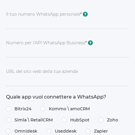
Il tuo numero WhatsApp personale
*
?
Numero per l'API WhatsApp Business
*
?
URL del sito web della tua azienda
Quale app vuoi connettere a WhatsApp?
Bitrix24
Kommo \​ amoCRM
Simla \​ RetailCRM
HubSpot
Zoho
Omnidesk
Useddesk
Zapier