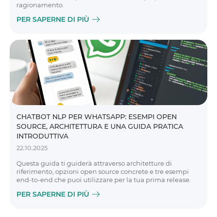
ragionamento.
PER SAPERNE DI PIÙ
CHATBOT NLP PER WHATSAPP: ESEMPI OPEN
SOURCE, ARCHITETTURA E UNA GUIDA PRATICA
INTRODUTTIVA
22.10.2025
Questa guida ti guiderà attraverso architetture di
riferimento, opzioni open source concrete e tre esempi
end-to-end che puoi utilizzare per la tua prima release.
PER SAPERNE DI PIÙ