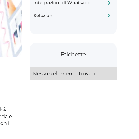
Integrazioni di Whatsapp
Soluzioni
Etichette
Nessun elemento trovato.
siasi
da e i
on i