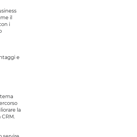
usiness
ome il
con i
o
ntaggi e
istema
percorso
iorare la
ma CRM.
 servire