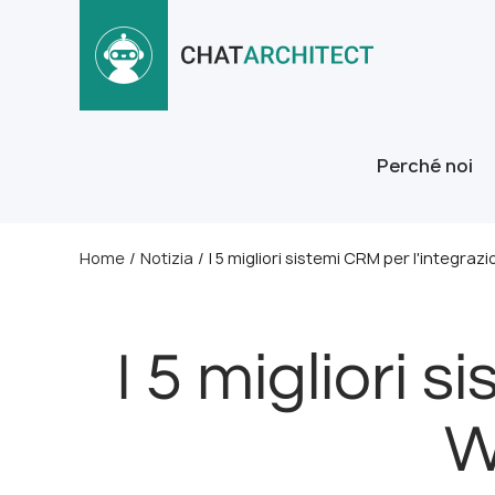
Perché noi
Home
/
Notizia
/
I 5 migliori sistemi CRM per l'integra
I 5 migliori 
W