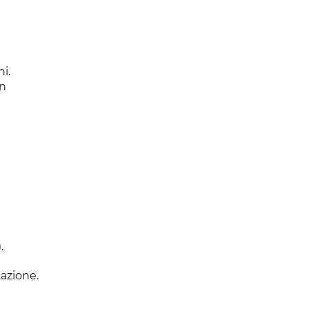
i.
on
.
azione.