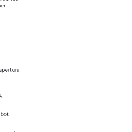
per
 apertura
,
atbot