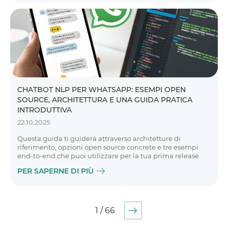
CHATBOT NLP PER WHATSAPP: ESEMPI OPEN
SOURCE, ARCHITETTURA E UNA GUIDA PRATICA
INTRODUTTIVA
22.10.2025
Questa guida ti guiderà attraverso architetture di
riferimento, opzioni open source concrete e tre esempi
end-to-end che puoi utilizzare per la tua prima release.
PER SAPERNE DI PIÙ
1 / 66