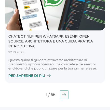
CHATBOT NLP PER WHATSAPP: ESEMPI OPEN
SOURCE, ARCHITETTURA E UNA GUIDA PRATICA
INTRODUTTIVA
22.10.2025
Questa guida ti guiderà attraverso architetture di
riferimento, opzioni open source concrete e tre esempi
end-to-end che puoi utilizzare per la tua prima release.
PER SAPERNE DI PIÙ
1 / 66