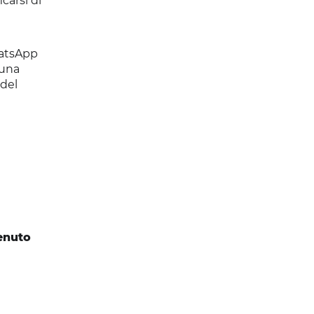
carsi di
hatsApp
 una
 del
tenuto