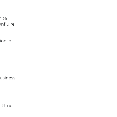
mite
nfluire
oni di
Business
URL nel