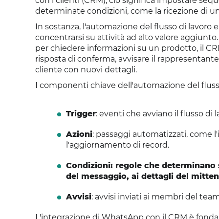
con i clienti (CRM), ciò significa impostare seq
determinate condizioni, come la ricezione di 
In sostanza, l'automazione del flusso di lavoro
concentrarsi su attività ad alto valore aggiu
per chiedere informazioni su un prodotto, il C
risposta di conferma, avvisare il rappresentant
cliente con nuovi dettagli.
I componenti chiave dell'automazione del fluss
Trigger
: eventi che avviano il flusso d
Azioni
: passaggi automatizzati, come l'i
l'aggiornamento di record.
Condizioni: regole che determinano s
del messaggio, ai dettagli del mittent
Avvisi
: avvisi inviati ai membri del te
L'integrazione di WhatsApp con il CRM è fonda