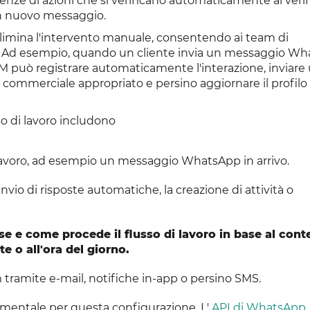
uenze di azioni che si verificano automaticamente al verifi
un nuovo messaggio.
 elimina l'intervento manuale, consentendo ai team di
nto. Ad esempio, quando un cliente invia un messaggio W
RM può registrare automaticamente l'interazione, inviare
e commerciale appropriato e persino aggiornare il profilo
o di lavoro includono
i lavoro, ad esempio un messaggio WhatsApp in arrivo.
nvio di risposte automatiche, la creazione di attività o
e e come procede il flusso di lavoro in base al con
e o all'ora del giorno.
am tramite e-mail, notifiche in-app o persino SMS.
mentale per questa configurazione. L'
API di WhatsApp