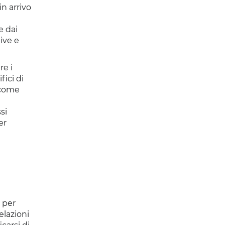
in arrivo
e dai
ive e
re i
fici di
 come
si
er
e per
elazioni