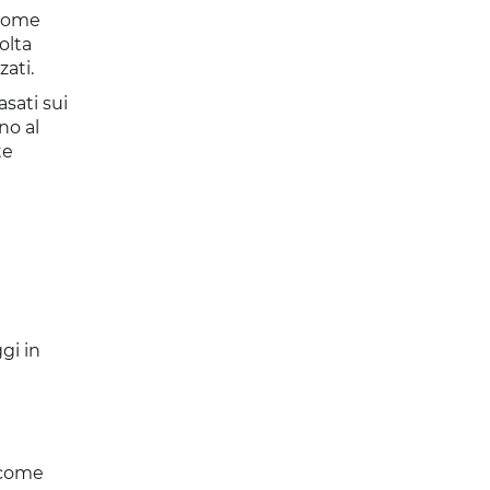
 come
olta
zati.
asati sui
no al
te
gi in
i come