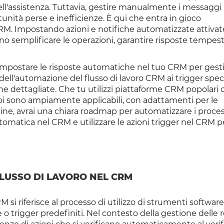
 dell'assistenza. Tuttavia, gestire manualmente i messaggi 
unità perse e inefficienze. È qui che entra in gioco
CRM. Impostando azioni e notifiche automatizzate attivat
o semplificare le operazioni, garantire risposte tempest
postare le risposte automatiche nel tuo CRM per gesti
dell'automazione del flusso di lavoro CRM ai trigger speci
e dettagliate. Che tu utilizzi piattaforme CRM popolari
pi sono ampiamente applicabili, con adattamenti per le
 fine, avrai una chiara roadmap per automatizzare i proces
utomatica nel CRM e utilizzare le azioni trigger nel CRM p
LUSSO DI LAVORO NEL CRM
 si riferisce al processo di utilizzo di strumenti softwar
e o trigger predefiniti. Nel contesto della gestione delle r