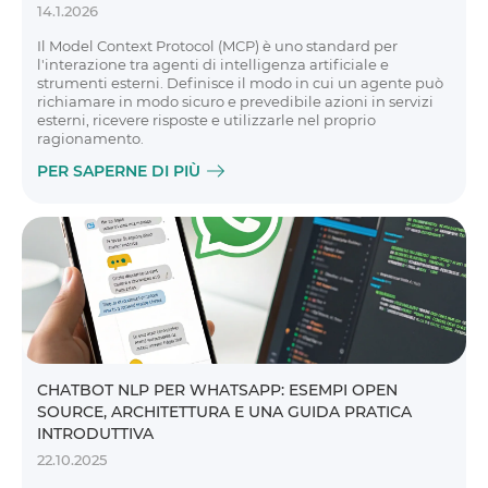
14.1.2026
Il Model Context Protocol (MCP) è uno standard per
l'interazione tra agenti di intelligenza artificiale e
strumenti esterni. Definisce il modo in cui un agente può
richiamare in modo sicuro e prevedibile azioni in servizi
esterni, ricevere risposte e utilizzarle nel proprio
ragionamento.
PER SAPERNE DI PIÙ
CHATBOT NLP PER WHATSAPP: ESEMPI OPEN
SOURCE, ARCHITETTURA E UNA GUIDA PRATICA
INTRODUTTIVA
22.10.2025