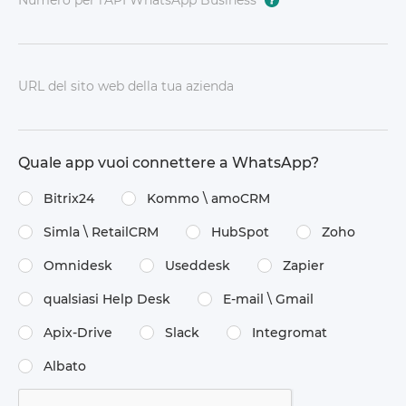
Numero per l'API WhatsApp Business
*
?
URL del sito web della tua azienda
Quale app vuoi connettere a WhatsApp?
Bitrix24
Kommo \​ amoCRM
Simla \​ RetailCRM
HubSpot
Zoho
Omnidesk
Useddesk
Zapier
qualsiasi Help Desk
E-mail \​ Gmail
Apix-Drive
Slack
Integromat
Albato