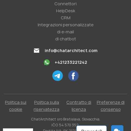
Connettori
HelpDesk
CRM
Integrazioni personalizzate
di e-mail
di chatbot
info@chatarchitect.com
+421233221242
Politica sui
Politica sulla
Contratto di
Preferenze di
cookie
riservatezza
licenza
consenso
ChatArchitect sro Bratislava, Slovacchia.
IČO 54 570 352.
Partita IVA: SK 2121731304.