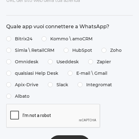
URL del sito web della tua azienda
Quale app vuoi connettere a WhatsApp?
Bitrix24
Kommo \​ amoCRM
Simla \​ RetailCRM
HubSpot
Zoho
Omnidesk
Useddesk
Zapier
qualsiasi Help Desk
E-mail \​ Gmail
Apix-Drive
Slack
Integromat
Albato