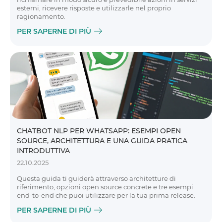
esterni, ricevere risposte e utilizzarle nel proprio
ragionamento.
PER SAPERNE DI PIÙ
CHATBOT NLP PER WHATSAPP: ESEMPI OPEN
SOURCE, ARCHITETTURA E UNA GUIDA PRATICA
INTRODUTTIVA
22.10.2025
Questa guida ti guiderà attraverso architetture di
riferimento, opzioni open source concrete e tre esempi
end-to-end che puoi utilizzare per la tua prima release.
PER SAPERNE DI PIÙ