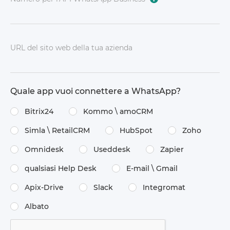
URL del sito web della tua azienda
Quale app vuoi connettere a WhatsApp?
Bitrix24
Kommo \​ amoCRM
Simla \​ RetailCRM
HubSpot
Zoho
Omnidesk
Useddesk
Zapier
qualsiasi Help Desk
E-mail \​ Gmail
Apix-Drive
Slack
Integromat
Albato