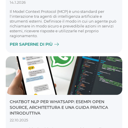
14.1.2026
Il Model Context Protocol (MCP) è uno standard per
l'interazione tra agenti di intelligenza artificiale e
strumenti esterni. Definisce il modo in cui un agente può
richiamare in modo sicuro e prevedibile azioni in servizi
esterni, ricevere risposte e utilizzarle nel proprio
ragionamento.
PER SAPERNE DI PIÙ
CHATBOT NLP PER WHATSAPP: ESEMPI OPEN
SOURCE, ARCHITETTURA E UNA GUIDA PRATICA
INTRODUTTIVA
22.10.2025