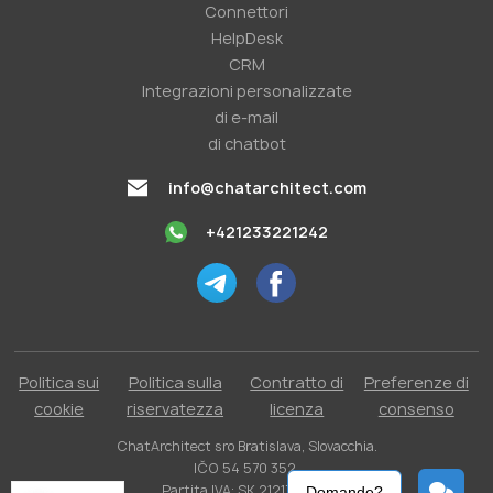
Connettori
HelpDesk
CRM
Integrazioni personalizzate
di e-mail
di chatbot
info@chatarchitect.com
+421233221242
Politica sui
Politica sulla
Contratto di
Preferenze di
cookie
riservatezza
licenza
consenso
ChatArchitect sro Bratislava, Slovacchia.
IČO 54 570 352.
Partita IVA: SK 2121731304.
Domande?