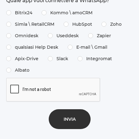
Quale app vuoi connettere a WhatsApp?
Bitrix24
Kommo \​ amoCRM
Simla \​ RetailCRM
HubSpot
Zoho
Omnidesk
Useddesk
Zapier
qualsiasi Help Desk
E-mail \​ Gmail
Apix-Drive
Slack
Integromat
Albato