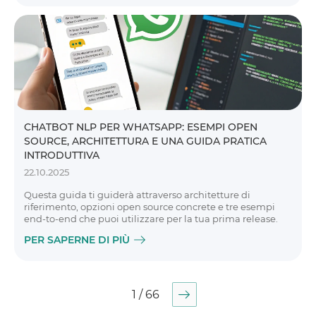
CHATBOT NLP PER WHATSAPP: ESEMPI OPEN
SOURCE, ARCHITETTURA E UNA GUIDA PRATICA
INTRODUTTIVA
22.10.2025
Questa guida ti guiderà attraverso architetture di
riferimento, opzioni open source concrete e tre esempi
end-to-end che puoi utilizzare per la tua prima release.
PER SAPERNE DI PIÙ
1 / 66