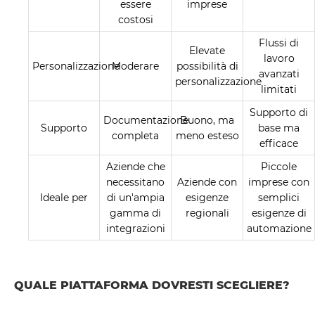
essere
imprese
costosi
Flussi di
Elevate
lavoro
Personalizzazione
Moderare
possibilità di
avanzati
personalizzazione
limitati
Supporto di
Documentazione
Buono, ma
Supporto
base ma
completa
meno esteso
efficace
Aziende che
Piccole
necessitano
Aziende con
imprese con
Ideale per
di un'ampia
esigenze
semplici
gamma di
regionali
esigenze di
integrazioni
automazione
QUALE PIATTAFORMA DOVRESTI SCEGLIERE?