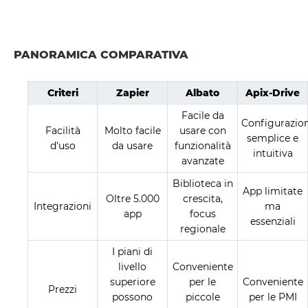
PANORAMICA COMPARATIVA
Criteri
Zapier
Albato
Apix-Drive
Facile da
Configurazio
Facilità
Molto facile
usare con
semplice e
d'uso
da usare
funzionalità
intuitiva
avanzate
Biblioteca in
App limitate
Oltre 5.000
crescita,
Integrazioni
ma
app
focus
essenziali
regionale
I piani di
livello
Conveniente
superiore
per le
Conveniente
Prezzi
possono
piccole
per le PMI