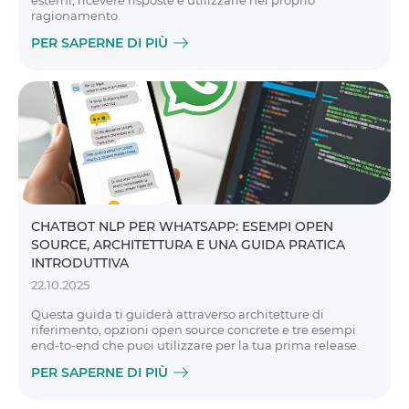
esterni, ricevere risposte e utilizzarle nel proprio
ragionamento.
PER SAPERNE DI PIÙ
CHATBOT NLP PER WHATSAPP: ESEMPI OPEN
SOURCE, ARCHITETTURA E UNA GUIDA PRATICA
INTRODUTTIVA
22.10.2025
Questa guida ti guiderà attraverso architetture di
riferimento, opzioni open source concrete e tre esempi
end-to-end che puoi utilizzare per la tua prima release.
PER SAPERNE DI PIÙ