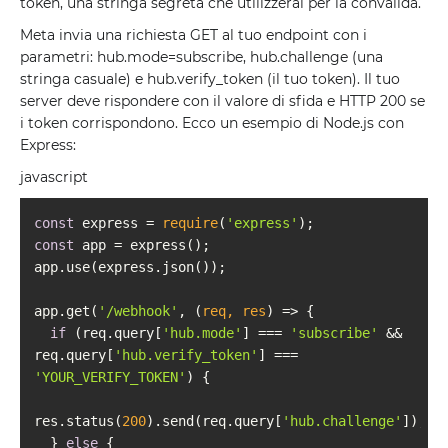
token, una stringa segreta che utilizzerai per la convalida.
Meta invia una richiesta GET al tuo endpoint con i
parametri: hub.mode=subscribe, hub.challenge (una
stringa casuale) e hub.verify_token (il tuo token). Il tuo
server deve rispondere con il valore di sfida e HTTP 200 se
i token corrispondono. Ecco un esempio di Node.js con
Express:
javascript
const
 express = 
require
(
'express'
const
app.get(
'/webhook'
, 
(
req, res
) =>
if
 (req.query[
'hub.mode'
] === 
'subscribe'
 && 
req.query[
'hub.verify_token'
] === 
'YOUR_VERIFY_TOKEN'
res.status(
200
).send(req.query[
'hub.challenge'
  } 
else