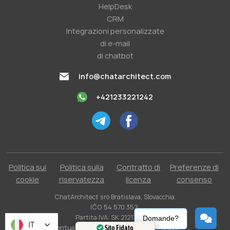
HelpDesk
CRM
Integrazioni personalizzate
di e-mail
di chatbot
info@chatarchitect.com
+421233221242
Politica sui
Politica sulla
Contratto di
Preferenze di
cookie
riservatezza
licenza
consenso
ChatArchitect sro Bratislava, Slovacchia.
IČO 54 570 352.
Partita IVA: SK 2121731304.
Domande?
IT
Eventuali tasse applicabili non sono incluse.
Sito Fidato