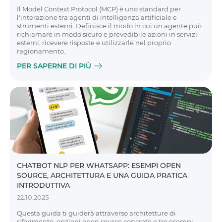
Il Model Context Protocol (MCP) è uno standard per
l'interazione tra agenti di intelligenza artificiale e
strumenti esterni. Definisce il modo in cui un agente può
richiamare in modo sicuro e prevedibile azioni in servizi
esterni, ricevere risposte e utilizzarle nel proprio
ragionamento.
PER SAPERNE DI PIÙ
CHATBOT NLP PER WHATSAPP: ESEMPI OPEN
SOURCE, ARCHITETTURA E UNA GUIDA PRATICA
INTRODUTTIVA
22.10.2025
Questa guida ti guiderà attraverso architetture di
riferimento, opzioni open source concrete e tre esempi