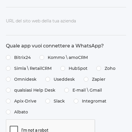
URL del sito web della tua azienda
Quale app vuoi connettere a WhatsApp?
Bitrix24
Kommo \​ amoCRM
Simla \​ RetailCRM
HubSpot
Zoho
Omnidesk
Useddesk
Zapier
qualsiasi Help Desk
E-mail \​ Gmail
Apix-Drive
Slack
Integromat
Albato