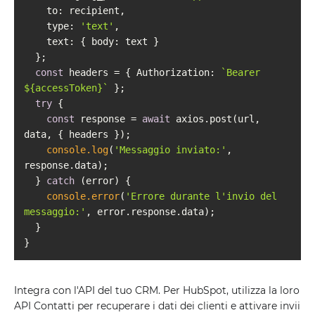
to
type
: 
'text'
text
: { 
body
const
 headers = { 
Authorization
: 
`Bearer 
${accessToken}
`
try
const
 response = 
await
 axios.post(url, 
console.log
(
'Messaggio inviato:'
, 
  } 
catch
console.error
(
'Errore durante l'invio del 
messaggio:'
Integra con l'API del tuo CRM. Per HubSpot, utilizza la loro
API Contatti per recuperare i dati dei clienti e attivare invii