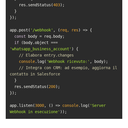
    res.sendStatus(
403
app.post(
'/webhook'
, 
(
req, res
) =>
const
if
 (body.object === 
'whatsapp_business_account'
// Elabora entry.changes
console
.log(
'Webhook ricevuto:'
// Integra con CRM: ad esempio, aggiorna il 
contatto in Salesforce
  res.sendStatus(
200
app.listen(
3000
, 
() =>
console
.log(
'Server 
Webhook in esecuzione'