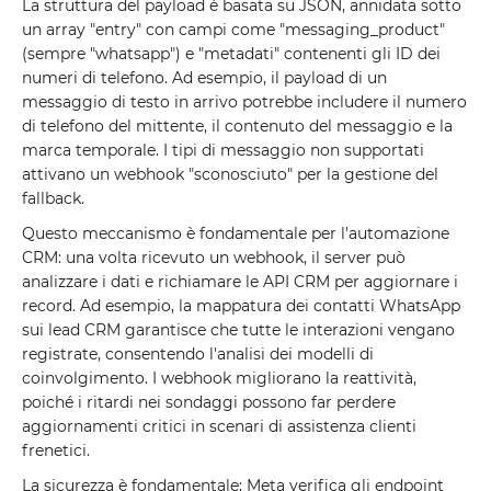
La struttura del payload è basata su JSON, annidata sotto
un array "entry" con campi come "messaging_product"
(sempre "whatsapp") e "metadati" contenenti gli ID dei
numeri di telefono. Ad esempio, il payload di un
messaggio di testo in arrivo potrebbe includere il numero
di telefono del mittente, il contenuto del messaggio e la
marca temporale. I tipi di messaggio non supportati
attivano un webhook "sconosciuto" per la gestione del
fallback.
Questo meccanismo è fondamentale per l'automazione
CRM: una volta ricevuto un webhook, il server può
analizzare i dati e richiamare le API CRM per aggiornare i
record. Ad esempio, la mappatura dei contatti WhatsApp
sui lead CRM garantisce che tutte le interazioni vengano
registrate, consentendo l'analisi dei modelli di
coinvolgimento. I webhook migliorano la reattività,
poiché i ritardi nei sondaggi possono far perdere
aggiornamenti critici in scenari di assistenza clienti
frenetici.
La sicurezza è fondamentale; Meta verifica gli endpoint