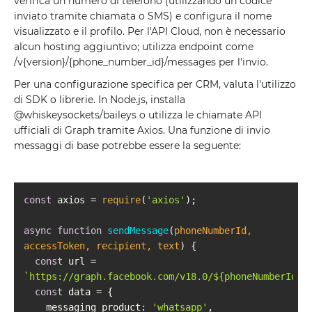
verifica un numero di telefono (utilizzando un codice
inviato tramite chiamata o SMS) e configura il nome
visualizzato e il profilo. Per l'API Cloud, non è necessario
alcun hosting aggiuntivo; utilizza endpoint come
/v{version}/{phone_number_id}/messages per l'invio.
Per una configurazione specifica per CRM, valuta l'utilizzo
di SDK o librerie. In Node.js, installa
@whiskeysockets/baileys o utilizza le chiamate API
ufficiali di Graph tramite Axios. Una funzione di invio
messaggi di base potrebbe essere la seguente:
const
 axios = 
require
(
'axios'
async
function
sendMessage
(
phoneNumberId, 
accessToken, recipient, text
) 
const
 url = 
`https://graph.facebook.com/v18.0/$
{phoneNumberId}
/
const
messaging_product
: 
'whatsapp'