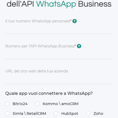
dell'API
WhatsApp
Business
Il tuo numero WhatsApp personale
*
?
Numero per l'API WhatsApp Business
*
?
URL del sito web della tua azienda
Quale app vuoi connettere a WhatsApp?
Bitrix24
Kommo \​ amoCRM
Simla \​ RetailCRM
HubSpot
Zoho