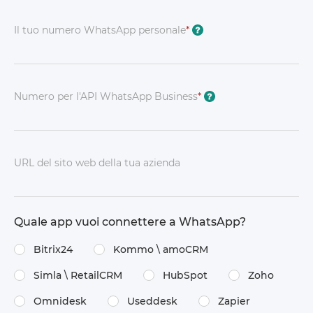
Il tuo numero WhatsApp personale
*
?
Numero per l'API WhatsApp Business
*
?
URL del sito web della tua azienda
Quale app vuoi connettere a WhatsApp?
Bitrix24
Kommo \​ amoCRM
Simla \​ RetailCRM
HubSpot
Zoho
Omnidesk
Useddesk
Zapier