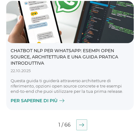
CHATBOT NLP PER WHATSAPP: ESEMPI OPEN
SOURCE, ARCHITETTURA E UNA GUIDA PRATICA
INTRODUTTIVA
22.10.2025
Questa guida ti guiderà attraverso architetture di
riferimento, opzioni open source concrete e tre esempi
end-to-end che puoi utilizzare per la tua prima release.
PER SAPERNE DI PIÙ
1 / 66