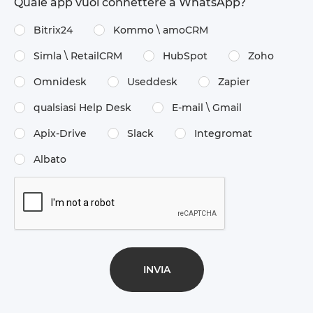
Quale app vuoi connettere a WhatsApp?
Bitrix24
Kommo \​ amoCRM
Simla \​ RetailCRM
HubSpot
Zoho
Omnidesk
Useddesk
Zapier
qualsiasi Help Desk
E-mail \​ Gmail
Apix-Drive
Slack
Integromat
Albato