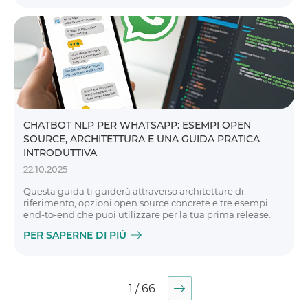
CHATBOT NLP PER WHATSAPP: ESEMPI OPEN
SOURCE, ARCHITETTURA E UNA GUIDA PRATICA
INTRODUTTIVA
22.10.2025
Questa guida ti guiderà attraverso architetture di
riferimento, opzioni open source concrete e tre esempi
end-to-end che puoi utilizzare per la tua prima release.
PER SAPERNE DI PIÙ
1 / 66