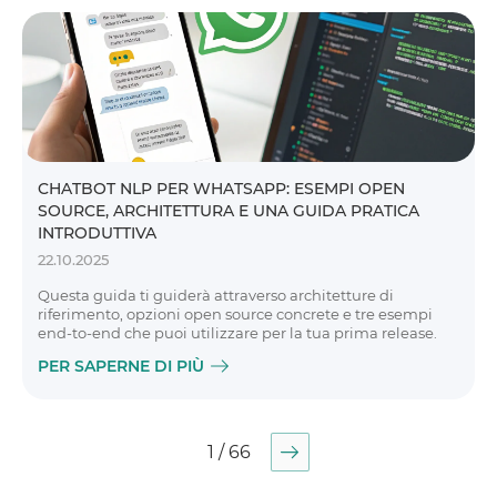
CHATBOT NLP PER WHATSAPP: ESEMPI OPEN
SOURCE, ARCHITETTURA E UNA GUIDA PRATICA
INTRODUTTIVA
22.10.2025
Questa guida ti guiderà attraverso architetture di
riferimento, opzioni open source concrete e tre esempi
end-to-end che puoi utilizzare per la tua prima release.
PER SAPERNE DI PIÙ
1 / 66