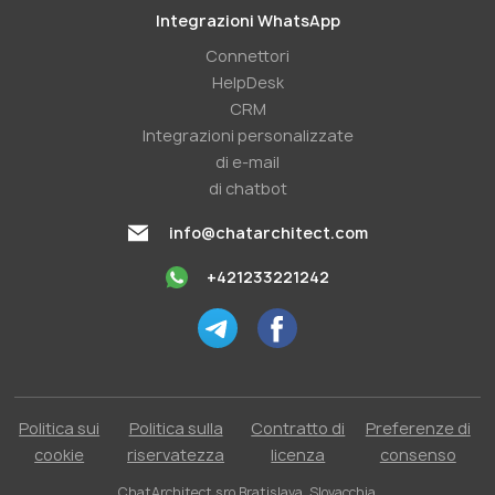
Integrazioni WhatsApp
Connettori
HelpDesk
CRM
Integrazioni personalizzate
di e-mail
di chatbot
info@chatarchitect.com
+421233221242
Politica sui
Politica sulla
Contratto di
Preferenze di
cookie
riservatezza
licenza
consenso
ChatArchitect sro Bratislava, Slovacchia.