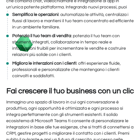
che combina chat, videochiamate e integrazione di app in
un'unica potente piattaforma. Integrando nuovi processi, puoi
Semplifica le operazioni
: automatizza le attività, centralizza i
flussi di lavoro e mantieni il tuo team concentrato ed efficiente
in un ambiente familiare.
Potenzia il tuo team di vendita
: potenzia il tuo team con
strumenti integrati, collaborazione in tempo reale e
informazioni fruibili per incrementare le vendite e costruire
relazioni più solide con i clienti.
Migliora le interazioni con i clienti
: offri esperienze fluide,
professionali e personalizzate che mantengano i clienti
coinvolti e soddisfatti.
Fai crescere il tuo business con un clic
Immagina uno spazio di lavoro in cui ogni conversazione è
produttiva, ogni opportunità è ottimizzata e ogni processo si
integra perfettamente con gli strumenti esistenti. Il solido
ecosistema di Microsoft Teams ti consente di personalizzare le
integrazioni in base alle tue esigenze, che si tratti di connettersi a
CRM, gestire progetti o migliorare il contatto con i clienti. Premi
subito il pulsante e apri un futuro di crescita, successo nelle