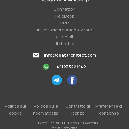
Connettori
HelpDesk
CRM
Integrazioni personalizzate
di e-mail
di chatbot
info@chatarchitect.com
+421233221242
Politica sui
Politica sulla
Contratto di
Preferenze di
cookie
riservatezza
licenza
consenso
ChatArchitect sro Bratislava, Slovacchia.
IČO 54 570 352.